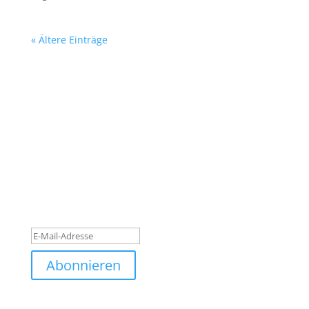
« Ältere Einträge
Sei dabei!
Melde dich hier an, um immer sofort informiert zu
werden, wenn es neue Beiträge zum Thema Yoga,
Weiblichkeit und Frauengesundheit gibt. Und staube
dabei auch noch das gelegentliche Goodie mit ab.
Ich freue mich auf dich!
Erfolgsmeldung
Abonnieren
Mit der Anmeldung stimme ich der Nutzung meiner
Daten laut der Datenschutzverordnung von